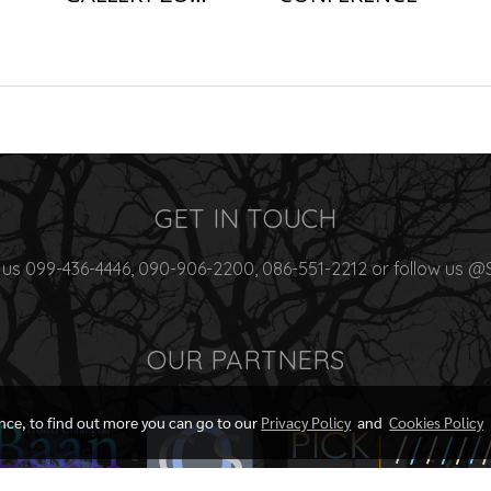
GET IN TOUCH
 us 099-436-4446, 090-906-2200, 086-551-2212 or follow us @
OUR PARTNERS
ence, to find out more you can go to our
Privacy Policy
and
Cookies Policy