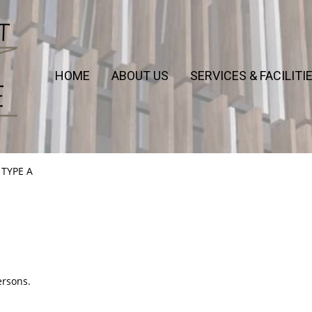
HOME
ABOUT US
SERVICES & FACILITI
 TYPE A
ersons.