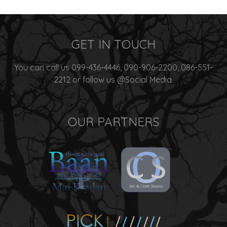
GET IN TOUCH
You can call us 099-436-4446, 090-906-2200, 086-551-
2212 or follow us @Social Media.
OUR PARTNERS