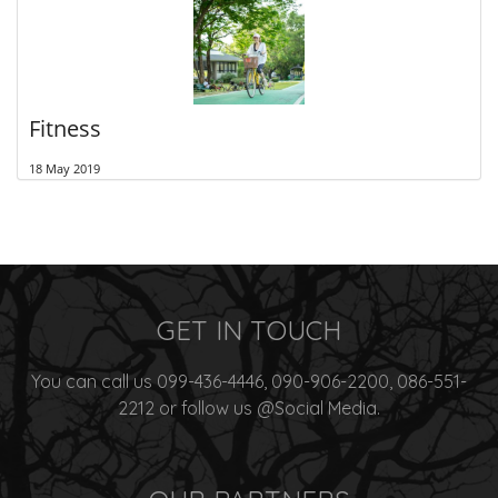
Fitness
18 May 2019
GET IN TOUCH
You can call us 099-436-4446, 090-906-2200, 086-551-
2212 or follow us @Social Media.